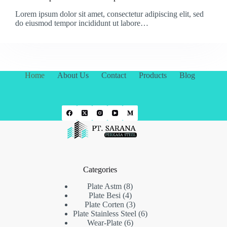
Lorem ipsum dolor sit amet, consectetur adipiscing elit, sed
do eiusmod tempor incididunt ut labore…
Home
About Us
Contact
Products
Blog
Categories
8
Plate Astm
8
4
Produk
Plate Besi
4
Produk
3
Plate Corten
3
Produk
6
Plate Stainless Steel
6
6
Produk
Wear-Plate
6