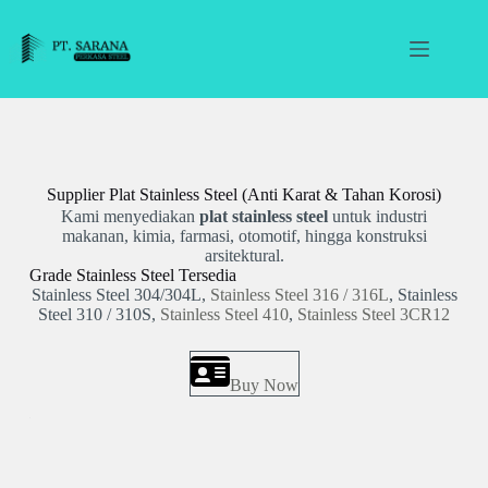
Skip
to
content
Slide 3 of 3
Supplier Plat Stainless Steel (Anti Karat & Tahan Korosi)
Jual
Kam
Kami menyediakan
plat stainless steel
untuk industri
indust
makanan, kimia, farmasi, otomotif, hingga konstruksi
arsitektural.
Grade Stainless Steel Tersedia
Jenis 
Stainless Steel 304/304L,
Stainless Steel 316 / 316L
, Stainless
Hardox
t
Steel 310 / 310S,
Stainless Steel 410
,
Stainless Steel 3CR12
Creu
 &
uk
,
Buy Now
ai