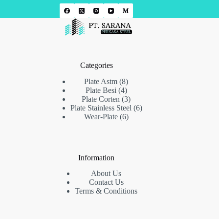
Categories
8
Plate Astm
8
4
Produk
Plate Besi
4
Produk
3
Plate Corten
3
Produk
6
Plate Stainless Steel
6
6
Produk
Wear-Plate
6
Produk
Information
About Us
Contact Us
Terms & Conditions