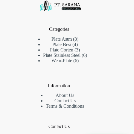
Categories
8
Plate Astm
8
4
Produk
Plate Besi
4
Produk
3
Plate Corten
3
Produk
6
Plate Stainless Steel
6
6
Produk
Wear-Plate
6
Produk
Information
About Us
Contact Us
Terms & Conditions
Contact Us