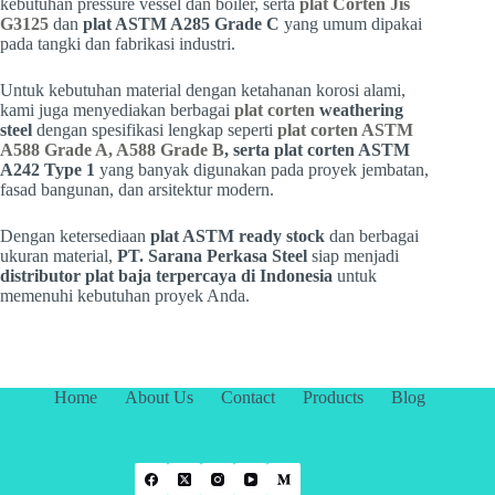
kebutuhan pressure vessel dan boiler, serta
plat Corten Jis
G3125
dan
plat ASTM A285 Grade C
yang umum dipakai
pada tangki dan fabrikasi industri.
Untuk kebutuhan material dengan ketahanan korosi alami,
kami juga menyediakan berbagai
plat corten
weathering
steel
dengan spesifikasi lengkap seperti
plat corten ASTM
A588 Grade A, A588 Grade B
, serta plat corten ASTM
A242 Type 1
yang banyak digunakan pada proyek jembatan,
fasad bangunan, dan arsitektur modern.
Dengan ketersediaan
plat ASTM ready stock
dan berbagai
ukuran material,
PT. Sarana Perkasa Steel
siap menjadi
distributor plat baja terpercaya di Indonesia
untuk
memenuhi kebutuhan proyek Anda.
Home
About Us
Contact
Products
Blog