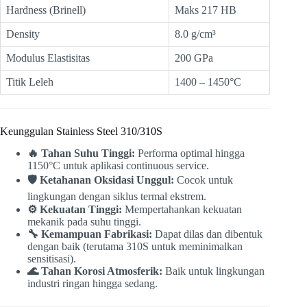
Hardness (Brinell)
Maks 217 HB
Density
8.0 g/cm³
Modulus Elastisitas
200 GPa
Titik Leleh
1400 – 1450°C
Keunggulan Stainless Steel 310/310S
🔥 Tahan Suhu Tinggi:
Performa optimal hingga
1150°C untuk aplikasi continuous service.
🛡️ Ketahanan Oksidasi Unggul:
Cocok untuk
lingkungan dengan siklus termal ekstrem.
⚙️ Kekuatan Tinggi:
Mempertahankan kekuatan
mekanik pada suhu tinggi.
🔧 Kemampuan Fabrikasi:
Dapat dilas dan dibentuk
dengan baik (terutama 310S untuk meminimalkan
sensitisasi).
🌊 Tahan Korosi Atmosferik:
Baik untuk lingkungan
industri ringan hingga sedang.