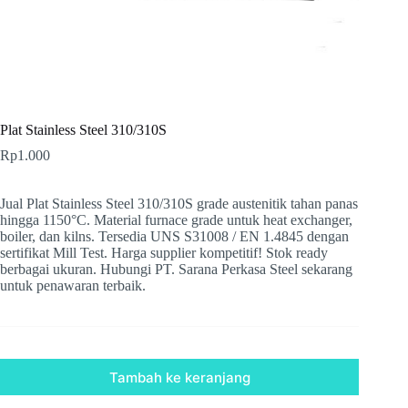
Plat Stainless Steel 310/310S
Rp
1.000
Jual Plat Stainless Steel 310/310S grade austenitik tahan panas
hingga 1150°C. Material furnace grade untuk heat exchanger,
boiler, dan kilns. Tersedia UNS S31008 / EN 1.4845 dengan
sertifikat Mill Test. Harga supplier kompetitif! Stok ready
berbagai ukuran. Hubungi PT. Sarana Perkasa Steel sekarang
untuk penawaran terbaik.
Tambah ke keranjang