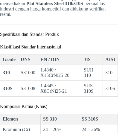
menyediakan
Plat Stainless Steel 310/310S
berkualitas
industri dengan harga kompetitif dan didukung sertifikat
resmi.
Spesifikasi dan Standar Produk
Klasifikasi Standar Internasional
Grade
UNS
EN / DIN
JIS
AISI
1.4840 /
SUH
310
S31000
310
X15CrNi25-20
310
1.4845 /
SUS
310S
S31008
310S
X8CrNi25-21
310S
Komposisi Kimia (Khas)
Elemen
SS 310
SS 310S
Kromium (Cr)
24 – 26%
24 – 26%