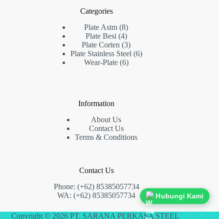
Categories
8
Plate Astm
8
4
Produk
Plate Besi
4
Produk
3
Plate Corten
3
Produk
6
Plate Stainless Steel
6
6
Produk
Wear-Plate
6
Produk
Information
About Us
Contact Us
Terms & Conditions
Contact Us
Phone: (+62) 85385057734
WA: (+62) 85385057734
Hubungi Kami
Copyright © 2026 PT. SARANA PERKASA STEEL