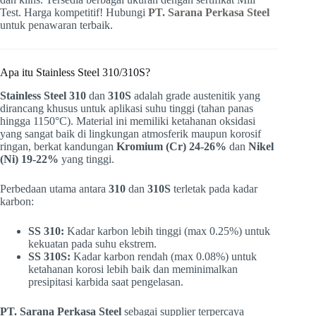
Test. Harga kompetitif! Hubungi
PT. Sarana Perkasa Steel
untuk penawaran terbaik.
Apa itu Stainless Steel 310/310S?
Stainless Steel 310
dan
310S
adalah grade austenitik yang
dirancang khusus untuk aplikasi suhu tinggi (tahan panas
hingga 1150°C). Material ini memiliki ketahanan oksidasi
yang sangat baik di lingkungan atmosferik maupun korosif
ringan, berkat kandungan
Kromium (Cr) 24-26%
dan
Nikel
(Ni) 19-22%
yang tinggi.
Perbedaan utama antara
310
dan
310S
terletak pada kadar
karbon:
SS 310:
Kadar karbon lebih tinggi (max 0.25%) untuk
kekuatan pada suhu ekstrem.
SS 310S:
Kadar karbon rendah (max 0.08%) untuk
ketahanan korosi lebih baik dan meminimalkan
presipitasi karbida saat pengelasan.
PT. Sarana Perkasa Steel
sebagai supplier terpercaya