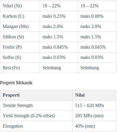
Nikel (Ni)
19 – 22%
19 – 22%
Karbon (C)
maks 0.25%
maks 0.08%
Mangan (Mn)
maks 2.0%
maks 2.0%
Silikon (Si)
maks 1.5%
maks 1.5%
Fosfor (P)
maks 0.045%
maks 0.045%
Sulfur (S)
maks 0.03%
maks 0.03%
Besi (Fe)
Seimbang
Seimbang
Properti Mekanik
Properti
Nilai
Tensile Strength
515 – 620 MPa
Yield Strength (0.2% offset)
205 MPa (min)
Elongation
40% (min)